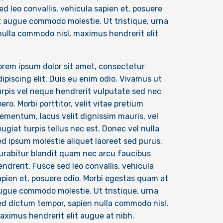
d leo convallis, vehicula sapien et, posuere
t augue commodo molestie. Ut tristique, urna
nulla commodo nisl, maximus hendrerit elit
orem ipsum dolor sit amet, consectetur
dipiscing elit. Duis eu enim odio. Vivamus ut
urpis vel neque hendrerit vulputate sed nec
bero. Morbi porttitor, velit vitae pretium
lementum, lacus velit dignissim mauris, vel
eugiat turpis tellus nec est. Donec vel nulla
ed ipsum molestie aliquet laoreet sed purus.
urabitur blandit quam nec arcu faucibus
endrerit. Fusce sed leo convallis, vehicula
apien et, posuere odio. Morbi egestas quam at
ugue commodo molestie. Ut tristique, urna
ed dictum tempor, sapien nulla commodo nisl,
aximus hendrerit elit augue at nibh.