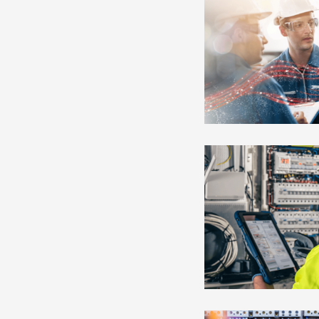
Lees
meer
over
Lees
meer
over