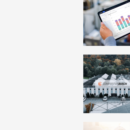
Lees
meer
over
Lees
meer
over