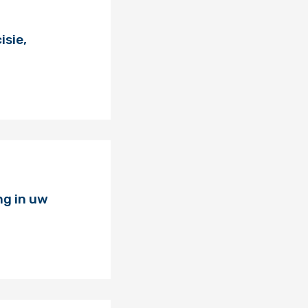
isie,
ng in uw