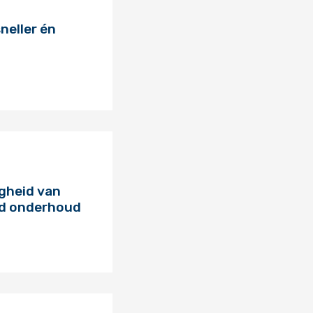
neller én
igheid van
nd onderhoud