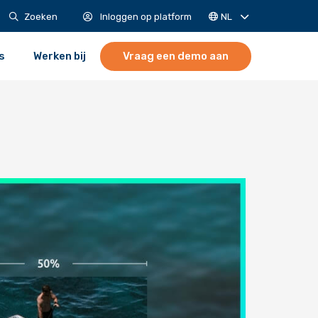
NL
Zoeken
Inloggen op platform
s
Werken bij
Vraag een demo aan