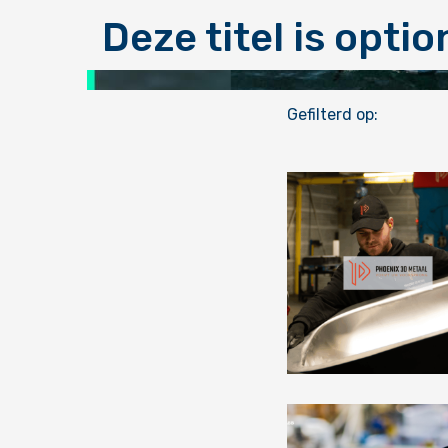
Deze titel is opti
Gefilterd op:
Lees
meer
over