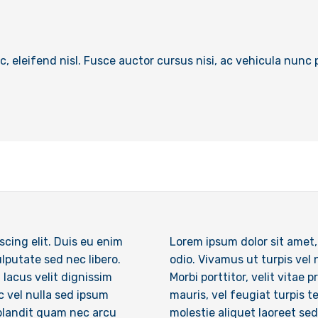
c, eleifend nisl. Fusce auctor cursus nisi, ac vehicula nunc p
cing elit. Duis eu enim
Lorem ipsum dolor sit amet,
lputate sed nec libero.
odio. Vivamus ut turpis vel
 lacus velit dignissim
Morbi porttitor, velit vitae
c vel nulla sed ipsum
mauris, vel feugiat turpis t
 blandit quam nec arcu
molestie aliquet laoreet se