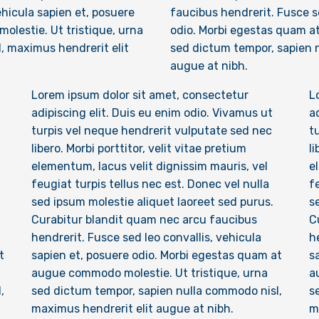
ehicula sapien et, posuere
faucibus hendrerit. Fusce se
lestie. Ut tristique, urna
odio. Morbi egestas quam a
, maximus hendrerit elit
sed dictum tempor, sapien 
augue at nibh.
Lorem ipsum dolor sit amet, consectetur
L
adipiscing elit. Duis eu enim odio. Vivamus ut
a
turpis vel neque hendrerit vulputate sed nec
t
libero. Morbi porttitor, velit vitae pretium
li
elementum, lacus velit dignissim mauris, vel
e
feugiat turpis tellus nec est. Donec vel nulla
f
sed ipsum molestie aliquet laoreet sed purus.
s
Curabitur blandit quam nec arcu faucibus
C
hendrerit. Fusce sed leo convallis, vehicula
h
t
sapien et, posuere odio. Morbi egestas quam at
s
augue commodo molestie. Ut tristique, urna
a
,
sed dictum tempor, sapien nulla commodo nisl,
s
maximus hendrerit elit augue at nibh.
m