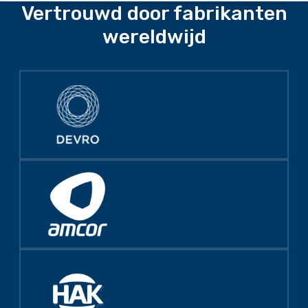
meer
Vertrouwd door fabrikanten
over
wereldwijd