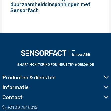
over
duurzaamheidsinspanningen met
Sensorfact
Voettekst
website
SMART MONITORING FOR INDUSTRY WORLDWIDE
Producten & diensten
Informatie
Contact
+31 30 781 0015