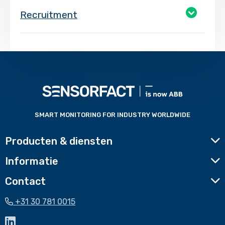
Recruitment
Voettekst
website
SMART MONITORING FOR INDUSTRY WORLDWIDE
Producten & diensten
Informatie
Contact
+31 30 781 0015
Ga