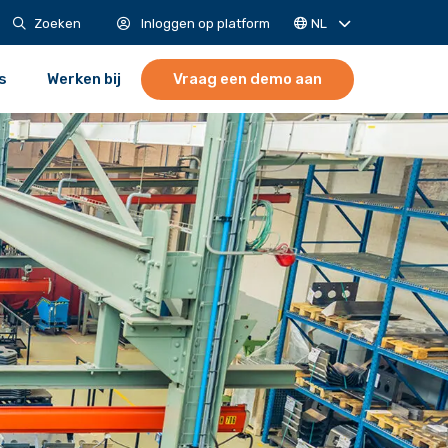
NL
Zoeken
Inloggen op platform
s
Werken bij
Vraag een demo aan