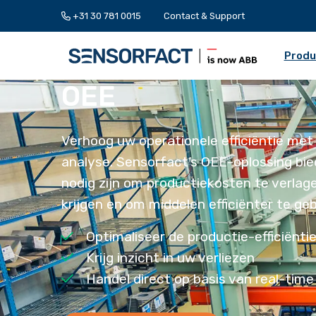
+31 30 781 0015
Contact & Support
Produ
OEE
Verhoog uw operationele efficiëntie me
analyse. Sensorfact’s OEE-oplossing bied
nodig zijn om productiekosten te verlage
krijgen en om middelen efficiënter te geb
Optimaliseer de productie-efficiënti
Krijg inzicht in uw verliezen
Handel direct op basis van real-time