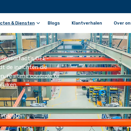
cten & Diensten
Blogs
Klantverhalen
Over on
t Sensorfact’s OEE-
t de inzichten die
n, realtime controle te
ruiken.
e
 inzichten