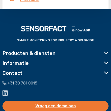
Voettekst
website
SMART MONITORING FOR INDUSTRY WORLDWIDE
Producten & diensten
Informatie
Contact
+31 30 781 0015
Ga
naar
LinkedIn
Vraag een demo aan