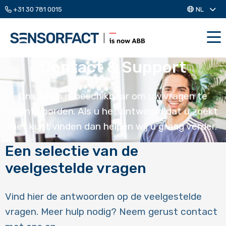
+31 30 781 0015
NL
Me
Contact & Support
Ons team is beschikbaar om uw vragen te
beantwoorden. Als u het antwoord dat u zoekt
niet kunt vinden dan helpen wij u graag verder.
Een selectie van de
veelgestelde vragen
Vind hier de antwoorden op de veelgestelde
vragen. Meer hulp nodig? Neem gerust contact