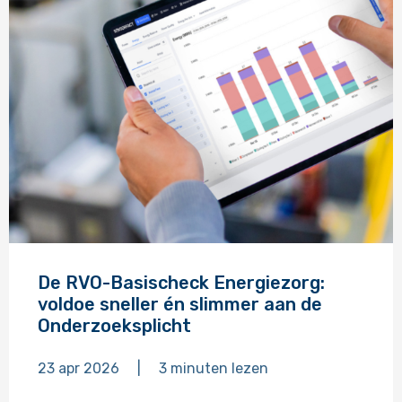
Lees
meer
De RVO-Basischeck Energiezorg:
over
voldoe sneller én slimmer aan de
Onderzoeksplicht
23 apr 2026
|
3
minuten
lezen