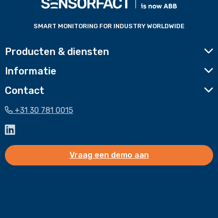
website
SMART MONITORING FOR INDUSTRY WORLDWIDE
Producten & diensten
Informatie
Contact
+31 30 781 0015
Ga
naar
LinkedIn
Vraag een demo aan