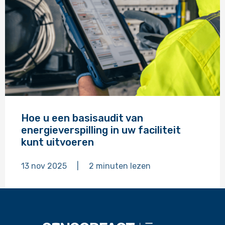
Lees
meer
Hoe u een basisaudit van
over
energieverspilling in uw faciliteit
kunt uitvoeren
13 nov 2025
|
2
minuten
lezen
Voettekst