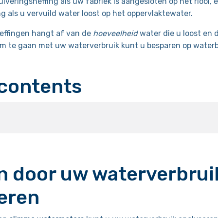
iveringsheffing als uw fabriek is aangesloten op het riool, 
g als u vervuild water loost op het oppervlaktewater.
effingen hangt af van de
hoeveelheid
water die u loost en 
 om te gaan met uw waterverbruik kunt u besparen op waterb
 contents
 door uw waterverbrui
eren