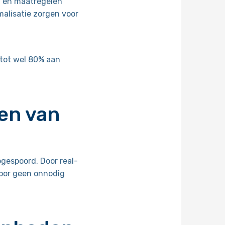
n en maatregelen
malisatie zorgen voor
n tot wel 80% aan
ren van
gespoord. Door real-
oor geen onnodig