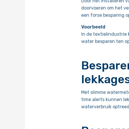
Door het installeren 
doorvoeren om het ver
een forse besparing o
Voorbeeld
In de textielindustrie
water besparen ten op
Besparen
lekkage
Met slimme watermete
time alerts kunnen l
waterverbruik optreed