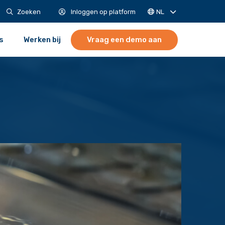
NL
Zoeken
Inloggen op platform
s
Werken bij
Vraag een demo aan