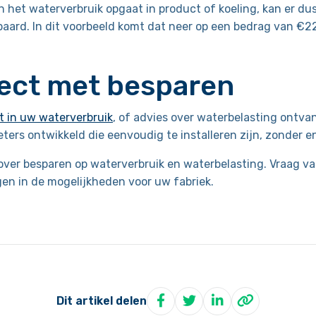
n het waterverbruik opgaat in product of koeling, kan er du
aard. In dit voorbeeld komt dat neer op een bedrag van €2
rect met besparen
t in uw waterverbruik
, of advies over waterbelasting ontv
ers ontwikkeld die eenvoudig te installeren zijn, zonder 
 over besparen op waterverbruik en waterbelasting. Vraag 
jgen in de mogelijkheden voor uw fabriek.
Dit artikel delen
Deel op Facebook
Deel op Twitter
Deel op LinkedIn
Delen via 