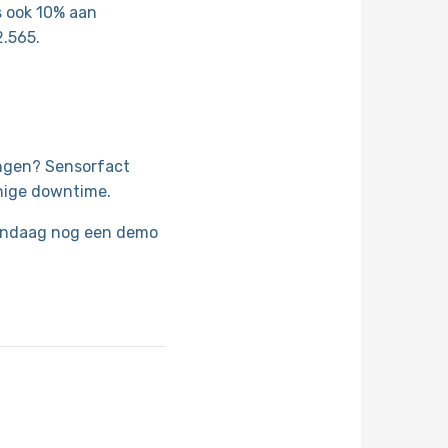
s ook 10% aan
2.565.
angen? Sensorfact
enige downtime.
vandaag nog een demo
WhatsApp