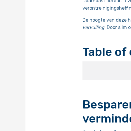
Daarnaast betaalt u zu
verontreinigingsheffin
De hoogte van deze h
vervuiling
. Door slim
Table of
Besparen
vermind