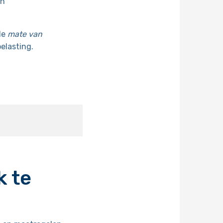
en
de
mate van
elasting.
k te