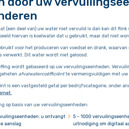
n door uw vervuilingse
inderen
t (een deel van) uw water niet vervuild is dan kan dit flink
eeld hiervan is koelwater dat u gebruikt, maar dat niet wor
bruikt voor het produceren van voedsel en drank, waarvan 
s verwerkt. Dit water wordt niet geloosd.
effing wordt gebaseerd op uw vervuilingseenheden. Vervui
ogeheten
afvalwatercoëfficiënt
te vermenigvuldigen met uw 
ënt is een vastgesteld getal per bedrijfscategorie, onder a
ernet.
ing op basis van uw vervuilingseenheden:
rvuilingseenheden: u ontvangt
5 – 1000 vervuilingseenh
e aanslag
uitnodiging om digitaal a