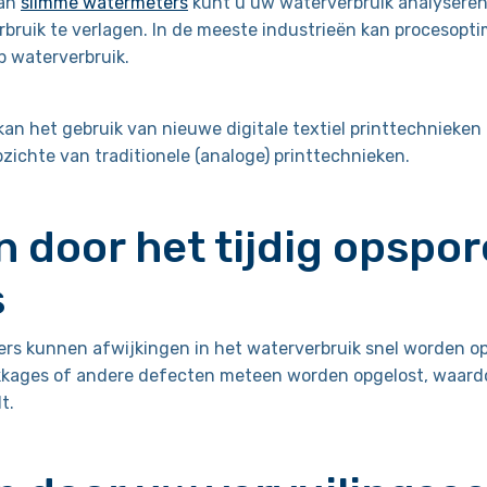
van
slimme watermeters
kunt u uw waterverbruik analysere
bruik te verlagen. In de meeste industrieën kan procesopti
p waterverbruik.
 kan het gebruik van nieuwe digitale textiel printtechnieke
zichte van traditionele (analoge) printtechnieken.
 door het tijdig opspo
s
rs kunnen afwijkingen in het waterverbruik snel worden op
ekkages of andere defecten meteen worden opgelost, waard
t.